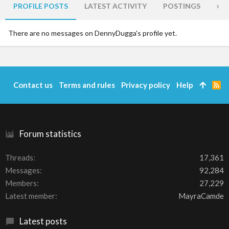
PROFILE POSTS
LATEST ACTIVITY
POSTINGS
AB
There are no messages on DennyDugga's profile yet.
Contact us
Terms and rules
Privacy policy
Help
R
S
S
Forum statistics
Threads
17,361
Messages
92,284
Members
27,229
Latest member
MayraCamde
Latest posts