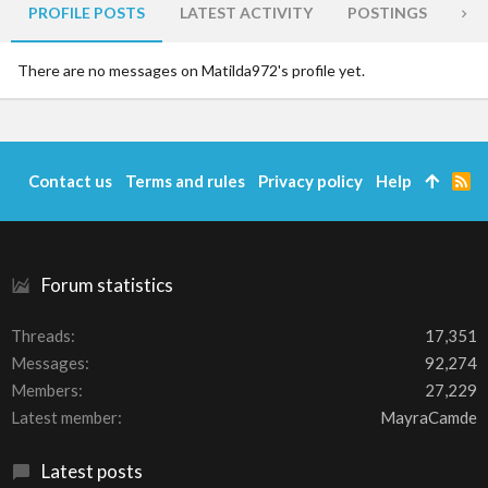
PROFILE POSTS
LATEST ACTIVITY
POSTINGS
AB
There are no messages on Matilda972's profile yet.
Contact us
Terms and rules
Privacy policy
Help
R
S
S
Forum statistics
Threads
17,351
Messages
92,274
Members
27,229
Latest member
MayraCamde
Latest posts