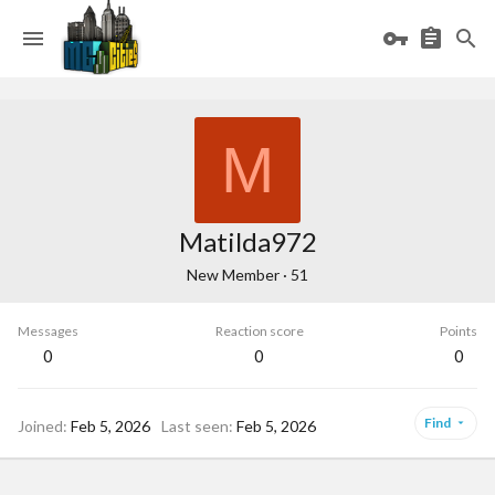
M
Matilda972
New Member
·
51
Messages
Reaction score
Points
0
0
0
Find
Joined
Feb 5, 2026
Last seen
Feb 5, 2026