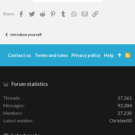
Facebook
Twitter
Reddit
Pinterest
Tumblr
WhatsApp
Email
Link
Share:
Introduce yourself
Contact us
Terms and rules
Privacy policy
Help
R
S
S
Forum statistics
Threads
17,361
Messages
92,284
Members
27,230
Latest member
Christen00