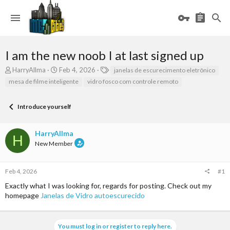
I am the new noob I at last signed up
T
S
T
HarryAllma
Feb 4, 2026
janelas de escurecimento eletrônico
h
t
a
mesa de filme inteligente
vidro fosco com controle remoto
r
a
g
e
r
s
a
t
Introduce yourself
d
d
s
a
HarryAllma
t
t
H
a
e
New Member
r
t
e
Feb 4, 2026
#1
r
Exactly what I was looking for, regards for posting. Check out my
homepage
Janelas de Vidro autoescurecido
You must log in or register to reply here.