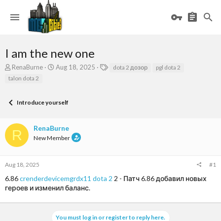
I am the new one
T
S
T
RenaBurne
Aug 18, 2025
dota 2 дозор
pgl dota 2
h
t
a
talon dota 2
r
a
g
e
r
s
a
t
Introduce yourself
d
d
s
a
RenaBurne
t
t
R
a
e
New Member
r
t
e
Aug 18, 2025
#1
r
6.86
crenderdevicemgrdx11 dota 2
2 - Патч 6.86 добавил новых
героев и изменил баланс.
You must log in or register to reply here.