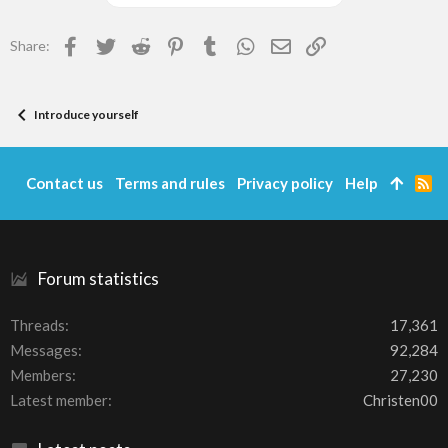
Facebook
Twitter
Reddit
Pinterest
Tumblr
WhatsApp
Email
Link
Share:
Introduce yourself
Contact us
Terms and rules
Privacy policy
Help
R
S
S
Forum statistics
Threads
17,361
Messages
92,284
Members
27,230
Latest member
Christen00