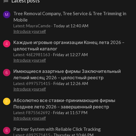
Latest posts
Tree Removal Company, Tree Service & Tree Trimming in
M
Mobile
Latest: MayraCamde
Today at 12:40 AM
Introduce yourself
Каждые игровые организации Конец лета 2026 –
4
целостный каталог
Latest: 46E2981163
Friday at 12:27 AM
Introduce yourself
Имеющиеся азартные фирмы Заключительный
6
летний месяц 2026 – целостный реестр
Latest: 6997571415
Friday at 12:26 AM
Introduce yourself
Абсолютно все ставки-принимающие фирмы
F
Позднее лето 2026 – завершенный реестр
Latest: F875562692
Friday at 11:57 PM
Introduce yourself
Partner System with Reliable Click Tracking
6
Latest: 6997571415
Thursday at 10:46 PM