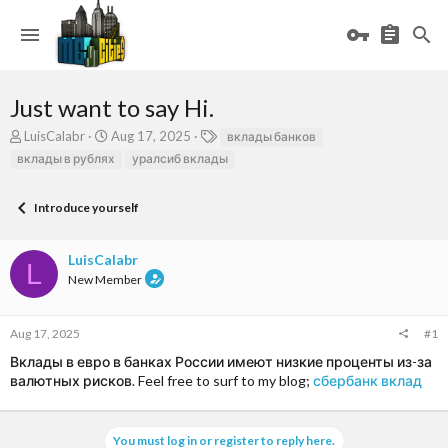
Just want to say Hi.
T
S
T
LuisCalabr
Aug 17, 2025
вклады банков
h
t
a
вклады в рублях
уралсиб вклады
r
a
g
e
r
s
a
t
Introduce yourself
d
d
s
a
LuisCalabr
t
t
L
a
e
New Member
r
t
e
Aug 17, 2025
#1
r
Вклады в евро в банках России имеют низкие проценты из-за
валютных рисков. Feel free to surf to my blog;
сбербанк вклад
You must log in or register to reply here.