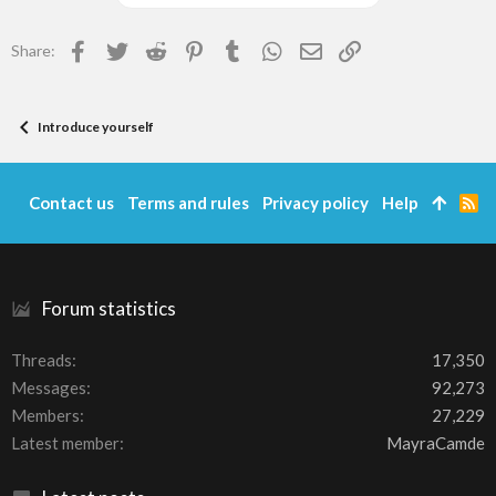
Facebook
Twitter
Reddit
Pinterest
Tumblr
WhatsApp
Email
Link
Share:
Introduce yourself
Contact us
Terms and rules
Privacy policy
Help
R
S
S
Forum statistics
Threads
17,350
Messages
92,273
Members
27,229
Latest member
MayraCamde