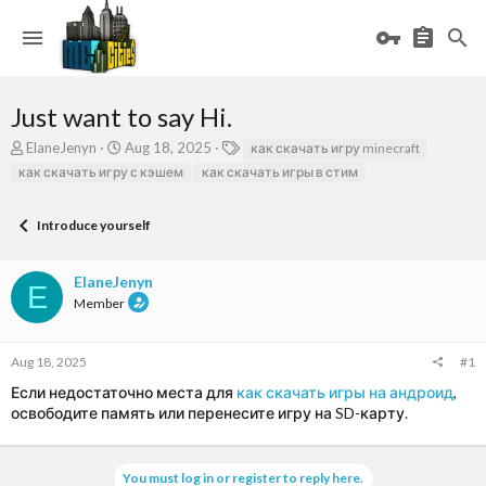
Just want to say Hi.
T
S
T
ElaneJenyn
Aug 18, 2025
как скачать игру minecraft
h
t
a
как скачать игру с кэшем
как скачать игры в стим
r
a
g
e
r
s
a
t
Introduce yourself
d
d
s
a
ElaneJenyn
t
t
E
a
e
Member
r
t
e
Aug 18, 2025
#1
r
Если недостаточно места для
как скачать игры на андроид
,
освободите память или перенесите игру на SD-карту.
You must log in or register to reply here.