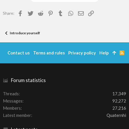
Facebook
Twitter
Reddit
Pinterest
Tumblr
WhatsApp
Email
Link
Share:
Introduce yourself
Contact us
Terms and rules
Privacy policy
Help
R
S
S
Forum statistics
Threads
17,349
Messages
92,272
Members
27,216
Latest member
Quaternhi