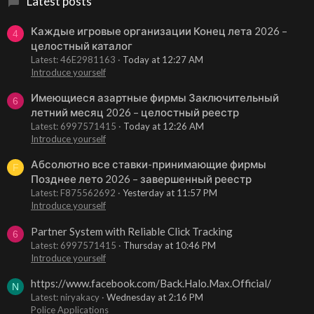
Latest posts
Каждые игровые организации Конец лета 2026 –
4
целостный каталог
Latest: 46E2981163
Today at 12:27 AM
Introduce yourself
Имеющиеся азартные фирмы Заключительный
6
летний месяц 2026 – целостный реестр
Latest: 6997571415
Today at 12:26 AM
Introduce yourself
Абсолютно все ставки-принимающие фирмы
F
Позднее лето 2026 – завершенный реестр
Latest: F875562692
Yesterday at 11:57 PM
Introduce yourself
Partner System with Reliable Click Tracking
6
Latest: 6997571415
Thursday at 10:46 PM
Introduce yourself
https://www.facebook.com/Back.Halo.Max.Official/
N
Latest: niryakacy
Wednesday at 2:16 PM
Police Applications