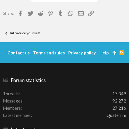
Facebook
Twitter
Reddit
Pinterest
Tumblr
WhatsApp
Email
Link
Share:
Introduce yourself
Contact us
Terms and rules
Privacy policy
Help
R
S
S
Forum statistics
Threads
17,349
Messages
92,272
Members
27,216
Latest member
Quaternhi