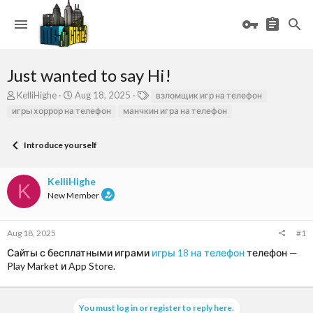
Just wanted to say Hi!
T
S
T
KelliHighe
Aug 18, 2025
взломщик игр на телефон
h
t
a
игры хоррор на телефон
манчкин игра на телефон
r
a
g
e
r
s
a
t
Introduce yourself
d
d
s
a
KelliHighe
t
t
K
a
e
New Member
r
t
e
Aug 18, 2025
#1
r
Сайты с бесплатными играми
игры 18 на телефон
телефон —
Play Market и App Store.
You must log in or register to reply here.