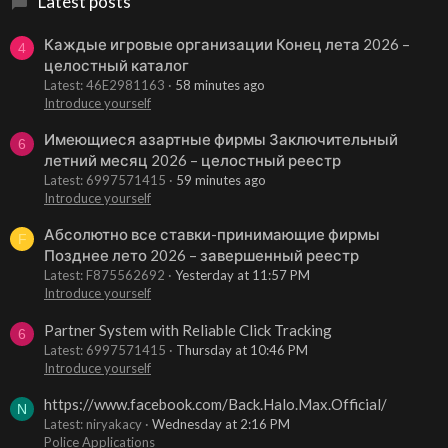
Latest posts
Каждые игровые организации Конец лета 2026 –
4
целостный каталог
Latest: 46E2981163
58 minutes ago
Introduce yourself
Имеющиеся азартные фирмы Заключительный
6
летний месяц 2026 – целостный реестр
Latest: 6997571415
59 minutes ago
Introduce yourself
Абсолютно все ставки-принимающие фирмы
F
Позднее лето 2026 – завершенный реестр
Latest: F875562692
Yesterday at 11:57 PM
Introduce yourself
Partner System with Reliable Click Tracking
6
Latest: 6997571415
Thursday at 10:46 PM
Introduce yourself
https://www.facebook.com/Back.Halo.Max.Official/
N
Latest: niryakacy
Wednesday at 2:16 PM
Police Applications