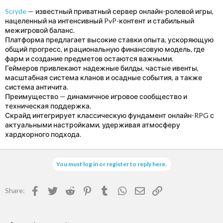
Scryde
— известный приватный сервер онлайн-ролевой игры,
нацеленный на интенсивный PvP-контент и стабильный
межигровой баланс.
Платформа предлагает высокие ставки опыта, ускоряющую
общий прогресс, и рациональную финансовую модель, где
фарм и создание предметов остаются важными.
Геймеров привлекают надежные билды, частые ивенты,
масштабная система кланов и осадные события, а также
система античита.
Преимущество — динамичное игровое сообщество и
техническая поддержка.
Скрайд интегрирует классическую фундамент онлайн-RPG с
актуальными настройками, удерживая атмосферу
хардкорного подхода.
You must log in or register to reply here.
Facebook
Twitter
Reddit
Pinterest
Tumblr
WhatsApp
Email
Link
Share: