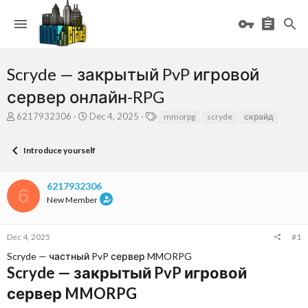
Scryde — закрытый PvP игровой
сервер онлайн-RPG
T
S
T
6217932306
Dec 4, 2025
mmorpg
scryde
скрайд
h
t
a
r
a
g
Introduce yourself
e
r
s
a
t
d
d
6217932306
s
a
6
New Member
t
t
a
e
r
Dec 4, 2025
#1
t
e
Scryde — частный PvP сервер MMORPG
r
Scryde — закрытый PvP игровой
сервер MMORPG