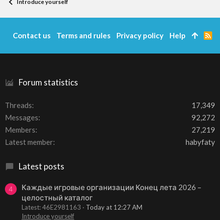
Introduce yourself
Contact us
Terms and rules
Privacy policy
Help
R
S
S
Forum statistics
Threads
17,349
Messages
92,272
Members
27,219
Latest member
habyfaty
Latest posts
Каждые игровые организации Конец лета 2026 –
4
целостный каталог
Latest: 46E2981163
Today at 12:27 AM
Introduce yourself