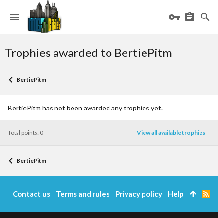
Trophies awarded to BertiePitm
BertiePitm
BertiePitm has not been awarded any trophies yet.
Total points: 0
View all available trophies
BertiePitm
Contact us
Terms and rules
Privacy policy
Help
R
S
S