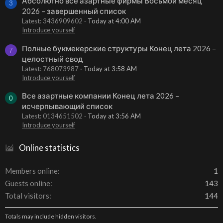
Абсолютно все азартные фирмы Восьмой месяц
3
2026 – завершенный список
Latest: 3436909602
Today at 4:00 AM
Introduce yourself
Полные букмекерские структуры Конец лета 2026 –
7
целостный свод
Latest: 768073987
Today at 3:58 AM
Introduce yourself
Все азартные компании Конец лета 2026 –
0
исчерпывающий список
Latest: 0134651502
Today at 3:56 AM
Introduce yourself
Online statistics
Members online
1
Guests online
143
Total visitors
144
Totals may include hidden visitors.