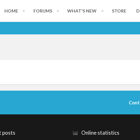
HOME
FORUMS
WHAT'S NEW
STORE
D
Cont
t posts
Online statistics