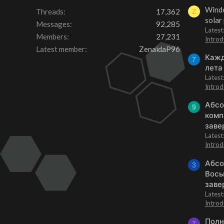
Windo
Threads
17,362
Z
solar
Messages
92,285
Latest
Members
27,231
Introd
Latest member
ZenaidaP96
Кажд
7
лета
Lates
Introd
Абсо
9
комп
заве
Lates
Introd
Абсо
3
Вось
заве
Lates
Introd
Полн
7