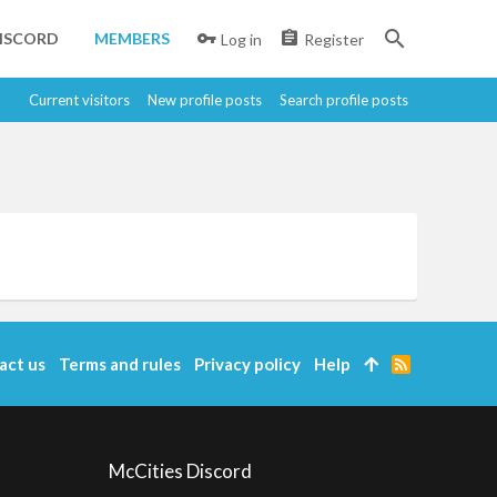
ISCORD
MEMBERS
Log in
Register
Current visitors
New profile posts
Search profile posts
act us
Terms and rules
Privacy policy
Help
R
S
S
McCities Discord