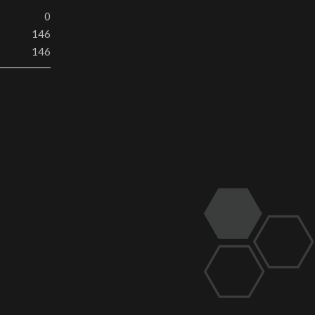
0
146
146