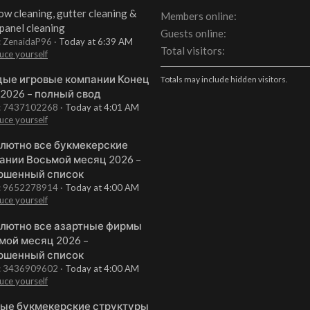
w cleaning, gutter cleaning &
Members online
 panel cleaning
Guests online
: ZenaidaP96
Today at 6:39 AM
Total visitors
uce yourself
ые игровые компании Конец
Totals may include hidden visitors.
 2026 – полный свод
t: 7437102268
Today at 4:01 AM
uce yourself
лютно все букмекерские
ании Восьмой месяц 2026 –
ршенный список
t: 9652278914
Today at 4:00 AM
uce yourself
лютно все азартные фирмы
мой месяц 2026 –
ршенный список
t: 3436909602
Today at 4:00 AM
uce yourself
ые букмекерские структуры