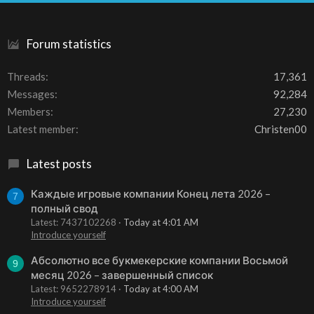
S
Forum statistics
Threads
17,361
Messages
92,284
Members
27,230
Latest member
Christen00
Latest posts
Каждые игровые компании Конец лета 2026 –
7
полный свод
Latest: 7437102268
Today at 4:01 AM
Introduce yourself
Абсолютно все букмекерские компании Восьмой
9
месяц 2026 – завершенный список
Latest: 9652278914
Today at 4:00 AM
Introduce yourself