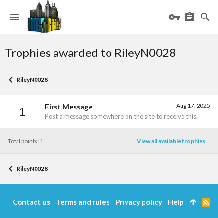
Trophies awarded to RileyN0028
RileyN0028
Aug 17, 2025
First Message
1
Post a message somewhere on the site to receive this.
Total points: 1
View all available trophies
RileyN0028
Contact us
Terms and rules
Privacy policy
Help
R
S