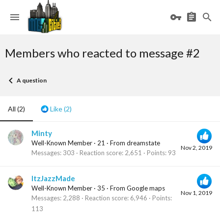
Members who reacted to message #2
A question
All
(2)
Like
(2)
Minty
Well-Known Member
·
21
·
From
dreamstate
Nov 2, 2019
Messages
303
Reaction score
2,651
Points
93
ItzJazzMade
Well-Known Member
·
35
·
From
Google maps
Nov 1, 2019
Messages
2,288
Reaction score
6,946
Points
113