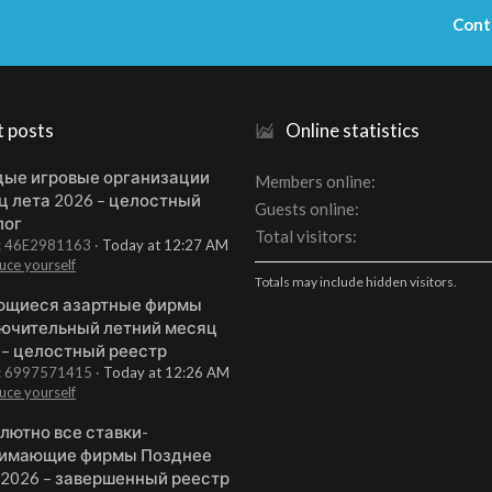
Cont
t posts
Online statistics
ые игровые организации
Members online
ц лета 2026 – целостный
Guests online
лог
Total visitors
t: 46E2981163
Today at 12:27 AM
uce yourself
Totals may include hidden visitors.
щиеся азартные фирмы
ючительный летний месяц
 – целостный реестр
t: 6997571415
Today at 12:26 AM
uce yourself
лютно все ставки-
имающие фирмы Позднее
 2026 – завершенный реестр