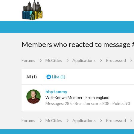
Members who reacted to message 
Forums
McCities
Applications
Processed
All
(1)
Like
(1)
bbytammy
Well-Known Member
·
From
england
Messages
285
Reaction score
838
Points
93
Forums
McCities
Applications
Processed