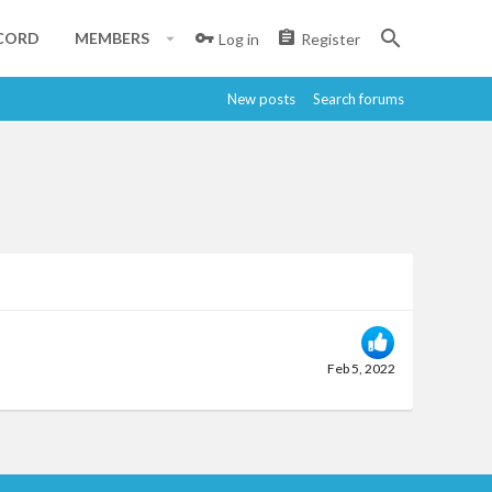
CORD
MEMBERS
Log in
Register
New posts
Search forums
Feb 5, 2022