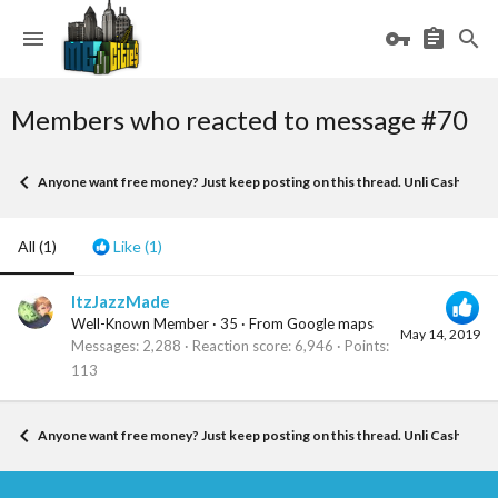
Members who reacted to message #70
Anyone want free money? Just keep posting on this thread. Unli Cash, it will 
All
(1)
Like
(1)
ItzJazzMade
Well-Known Member
·
35
·
From
Google maps
May 14, 2019
Messages
2,288
Reaction score
6,946
Points
113
Anyone want free money? Just keep posting on this thread. Unli Cash, it will 