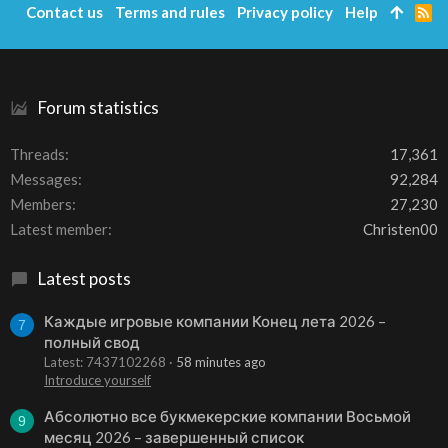
Contact us
Terms and rules
Privacy policy
Help
R
S
S
Forum statistics
Threads
17,361
Messages
92,284
Members
27,230
Latest member
Christen00
Latest posts
Каждые игровые компании Конец лета 2026 –
7
полный свод
Latest: 7437102268
58 minutes ago
Introduce yourself
Абсолютно все букмекерские компании Восьмой
9
месяц 2026 – завершенный список