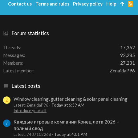
Contact us
Terms and rules
Privacy policy
Help
R
S
S
Forum statistics
Threads
17,362
Messages
92,285
Members
27,231
Latest member
ZenaidaP96
Latest posts
Window cleaning, gutter cleaning & solar panel cleaning
Z
Latest: ZenaidaP96
Today at 6:39 AM
Introduce yourself
Каждые игровые компании Конец лета 2026 –
7
полный свод
Latest: 7437102268
Today at 4:01 AM