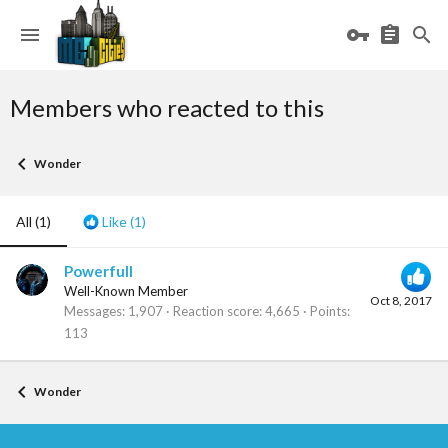
Members who reacted to this
Wonder
All
(1)
Like
(1)
Powerfull
Well-Known Member
Oct 8, 2017
Messages
1,907
Reaction score
4,665
Points
113
Wonder