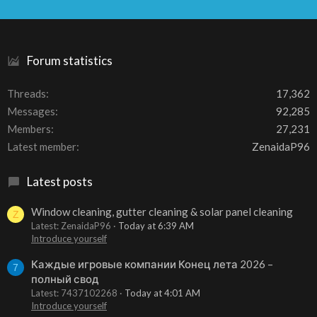
S
S
Forum statistics
Threads
17,362
Messages
92,285
Members
27,231
Latest member
ZenaidaP96
Latest posts
Window cleaning, gutter cleaning & solar panel cleaning
Z
Latest: ZenaidaP96
Today at 6:39 AM
Introduce yourself
Каждые игровые компании Конец лета 2026 –
7
полный свод
Latest: 7437102268
Today at 4:01 AM
Introduce yourself