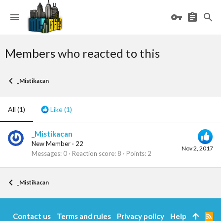
Members who reacted to this
_Mistikacan
All
(1)
Like
(1)
_Mistikacan
New Member
·
22
Nov 2, 2017
Messages
0
Reaction score
8
Points
2
_Mistikacan
Contact us
Terms and rules
Privacy policy
Help
R