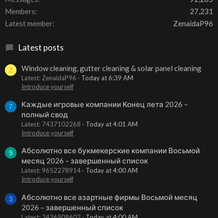
Members
27,231
Latest member
ZenaidaP96
Latest posts
Window cleaning, gutter cleaning & solar panel cleaning
Z
Latest: ZenaidaP96
Today at 6:39 AM
Introduce yourself
Каждые игровые компании Конец лета 2026 –
7
полный свод
Latest: 7437102268
Today at 4:01 AM
Introduce yourself
Абсолютно все букмекерские компании Восьмой
9
месяц 2026 – завершенный список
Latest: 9652278914
Today at 4:00 AM
Introduce yourself
Абсолютно все азартные фирмы Восьмой месяц
3
2026 – завершенный список
Latest: 3436909602
Today at 4:00 AM