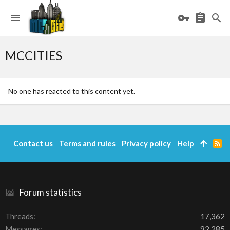
MCCITIES
No one has reacted to this content yet.
Contact us
Terms and rules
Privacy policy
Help
R
S
S
Forum statistics
Threads
17,362
Messages
92,285