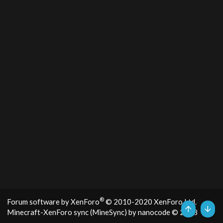
®
Forum software by XenForo
© 2010-2020 XenForo Ltd.
Minecraft-XenForo sync (MineSync) by nanocode
© 2018
Top
Bott