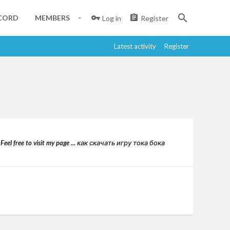
CORD
MEMBERS
Log in
Register
Latest activity
Register
ree to visit my page ... как скачать игру тока бока