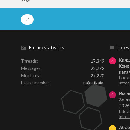
Forum statistics
Lates
Кажд
Threads
17,349
4
Коне
Messages
92,272
ката
Members
27,220
Lates
Latest member
najeetkaial
Introd
Имею
6
Закл
2026
Lates
Introd
Абсо
F