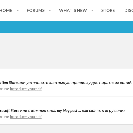
HOME
FORUMS
WHAT'S NEW
STORE
DIS
ion Store или установите кастомную прошивку для пиратских копий. Feel f
orum:
Introduce yourself
oft Store или с компьютера. my blog post ... как скачать игру соник
orum:
Introduce yourself