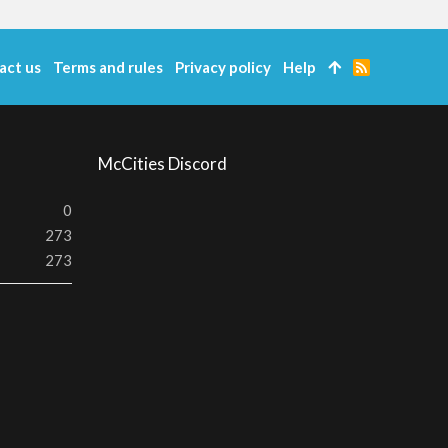
act us
Terms and rules
Privacy policy
Help
R
S
S
McCities Discord
0
273
273