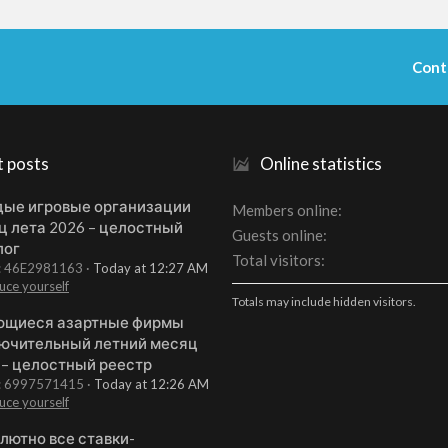
Cont
t posts
Online statistics
ые игровые организации
Members online
ц лета 2026 – целостный
Guests online
лог
Total visitors
t: 46E2981163
Today at 12:27 AM
uce yourself
Totals may include hidden visitors.
щиеся азартные фирмы
ючительный летний месяц
 – целостный реестр
t: 6997571415
Today at 12:26 AM
uce yourself
лютно все ставки-