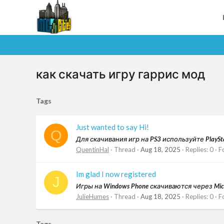
как скачать игру гаррис мод
Tags
Just wanted to say Hi!
Q
Для скачивания игр на PS3 используйте PlayStat
QuentinHal
Thread
Aug 18, 2025
Replies: 0
F
Im glad I now registered
J
Игры на Windows Phone скачиваются через Micros
JulieHumes
Thread
Aug 18, 2025
Replies: 0
F
Tags