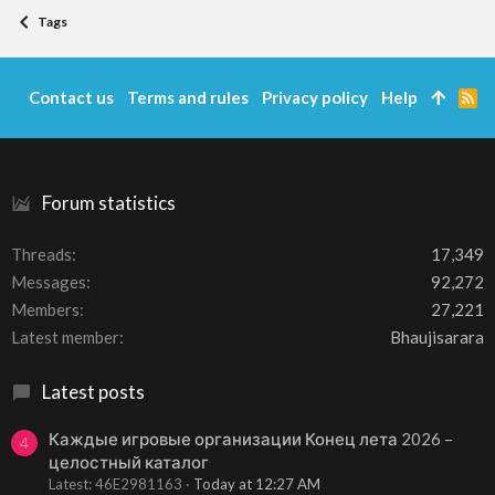
Tags
Contact us
Terms and rules
Privacy policy
Help
R
S
S
Forum statistics
Threads
17,349
Messages
92,272
Members
27,221
Latest member
Bhaujisarara
Latest posts
Каждые игровые организации Конец лета 2026 –
4
целостный каталог
Latest: 46E2981163
Today at 12:27 AM