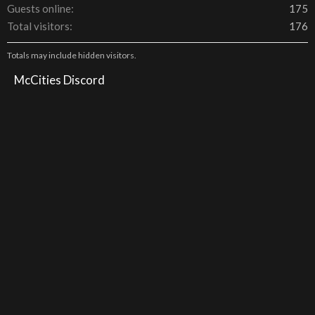
Guests online
175
Total visitors
176
Totals may include hidden visitors.
McCities Discord