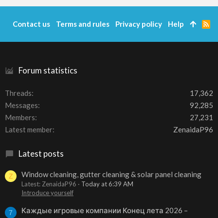
Contact us
Terms and rules
Privacy policy
Help
R
S
S
Forum statistics
Threads
17,362
Messages
92,285
Members
27,231
Latest member
ZenaidaP96
Latest posts
Window cleaning, gutter cleaning & solar panel cleaning
Z
Latest: ZenaidaP96
Today at 6:39 AM
Introduce yourself
Каждые игровые компании Конец лета 2026 –
7