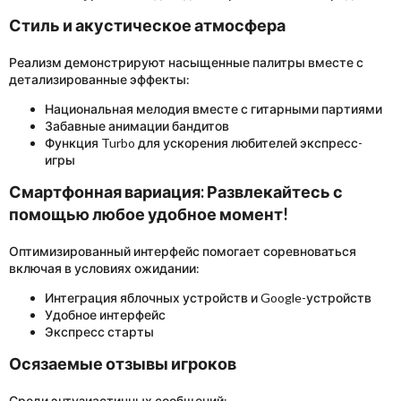
Стиль и акустическое атмосфера
Реализм демонстрируют насыщенные палитры вместе с
детализированные эффекты:
Национальная мелодия вместе с гитарными партиями
Забавные анимации бандитов
Функция Turbo для ускорения любителей экспресс-
игры
Смартфонная вариация: Развлекайтесь с
помощью любое удобное момент!
Оптимизированный интерфейс помогает соревноваться
включая в условиях ожидании:
Интеграция яблочных устройств и Google-устройств
Удобное интерфейс
Экспресс старты
Осязаемые отзывы игроков
Среди энтузиастичных сообщений: