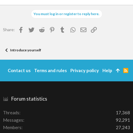
You must log in or register to reply here.
Facebook
Twitter
Reddit
Pinterest
Tumblr
WhatsApp
Email
Link
Share:
Introduce yourself
Contact us
Terms and rules
Privacy policy
Help
R
S
S
Forum statistics
Threads
17,368
Messages
92,291
Members
27,243