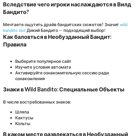
Вследствие чего игроки наслаждаются в Вилд
Бандито?
Мечтаете ощутить драйв бандитских сюжетов? Значит
wild
bandito slot
Дикий Бандито — подходящий выбор!
Как баловться в Необузданный Бандит:
Правила
Выберите популярное сайт
Изучите условия автомата
Активируйте ознакомительную сессию ради
ознакомления
Знаки в Wild Bandito: Специальные Объекты
В числе востребованных знаков:
Шляпа
Кактусы
Кольты
В каком месте развлекаться в Необузданный