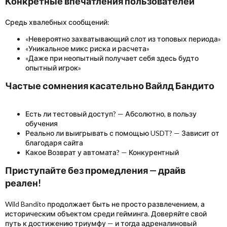
Конкретные впечатления пользователей
Средь хвалебных сообщений:
«Невероятно захватывающий слот из топовых периода»
«Уникальное микс риска и расчета»
«Даже при неопытный получает себя здесь будто
опытный игрок»
Частые сомнения касательно Вайлд Бандито
Есть ли тестовый доступ? — Абсолютно, в пользу
обучения
Реально ли выигрывать с помощью USDT? — Зависит от
благодаря сайта
Какое Возврат у автомата? — Конкурентный
Приступайте без промедления — драйв
реален!
Wild Bandito продолжает быть не просто развлечением, а
историческим объектом среди гейминга. Доверяйте свой
путь к достижению триумфу — и тогда адреналиновый