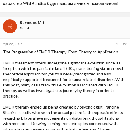
характер Wild Bandito будет вашим личным помощником!
RaymondMit
R
Guest
Apr 22, 2025
#2
The Progression of EMDR Therapy: From Theory to Application
EMDR treatment offers undergone significant evolution since its
inception with the particular late 1980s, transitioning via any novel
theoretical approach for you to a widely recognized and also
empirically supported treatment for trauma-related disorders. With
this post, many of us track this evolution associated with EMDR
therapy as well as investigate its journey by theory in order to
practice.
EMDR therapy ended up being created by psychologist Francine
Shapiro, exactly who seen the actual potential therapeutic effects
regarding bilateral eye movements on disturbing thoughts along
with memories. Drawing coming from principles connected with
information processing along with adaptive learning, Shapiro