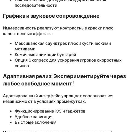
последовательности
Графика и звуковое сопровождение
Иммерсивность реализуют контрастные краски плюс
качественные эффекты:
Мексиканская саундтрек плюс акустическими
мотивами
Комичные анимации бунтарей
Опция Экспресс для ускорения игроков скоростных
спинов
Адаптивная релиз: Экспериментируйте через
любое свободное момент!
Адаптированный интерфейс упрощает соревноваться
независимо от в условиях промежутках:
Функционирование iOS и гаджетов
Удобное навигация
Быстрые включения