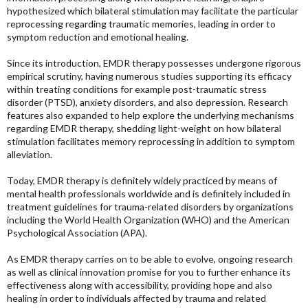
hypothesized which bilateral stimulation may facilitate the particular
reprocessing regarding traumatic memories, leading in order to
symptom reduction and emotional healing.
Since its introduction, EMDR therapy possesses undergone rigorous
empirical scrutiny, having numerous studies supporting its efficacy
within treating conditions for example post-traumatic stress
disorder (PTSD), anxiety disorders, and also depression. Research
features also expanded to help explore the underlying mechanisms
regarding EMDR therapy, shedding light-weight on how bilateral
stimulation facilitates memory reprocessing in addition to symptom
alleviation.
Today, EMDR therapy is definitely widely practiced by means of
mental health professionals worldwide and is definitely included in
treatment guidelines for trauma-related disorders by organizations
including the World Health Organization (WHO) and the American
Psychological Association (APA).
As EMDR therapy carries on to be able to evolve, ongoing research
as well as clinical innovation promise for you to further enhance its
effectiveness along with accessibility, providing hope and also
healing in order to individuals affected by trauma and related